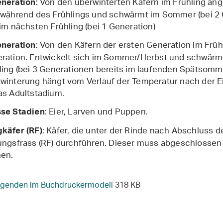
: Von den überwinterten Käfern im Frühling ang
eneration
 während des Frühlings und schwärmt im Sommer (bei 2 
 im nächsten Frühling (bei 1 Generation)
: Von den Käfern der ersten Generation im Fr
eneration
ration. Entwickelt sich im Sommer/Herbst und schwärmt
ling (bei 3 Generationen bereits im laufenden Spätsomm
winterung hängt vom Verlauf der Temperatur nach der Ei
as Adultstadium.
: Eier, Larven und Puppen.
se Stadien
: Käfer, die unter der Rinde nach Abschluss
käfer (RF)
ungsfrass (RF) durchführen. Dieser muss abgeschlossen s
en.
genden im Buchdruckermodell
318 KB