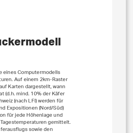
uckermodell
fe eines Computermodells
turen. Auf einem 2km-Raster
uf Karten dargestellt, wann
t (d.h. mind. 10% der Käfer
hweiz (nach LFI) werden für
d Expositionen (Nord/Süd)
ion für jede Höhenlage und
 Tagestemperaturen gemittelt.
äferausflugs sowie den