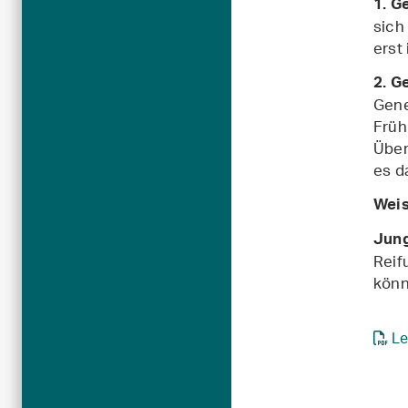
1. G
sich
erst
2. G
Gene
Früh
Über
es d
Weis
Jung
Reif
könn
Le