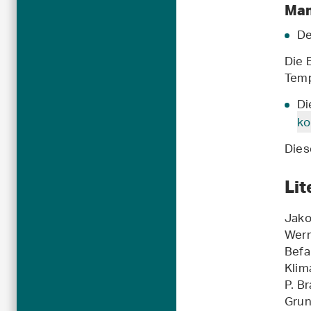
Man
De
Die 
Temp
Di
ko
Dies
Lit
Jako
Werm
Befa
Klim
P. B
Grun