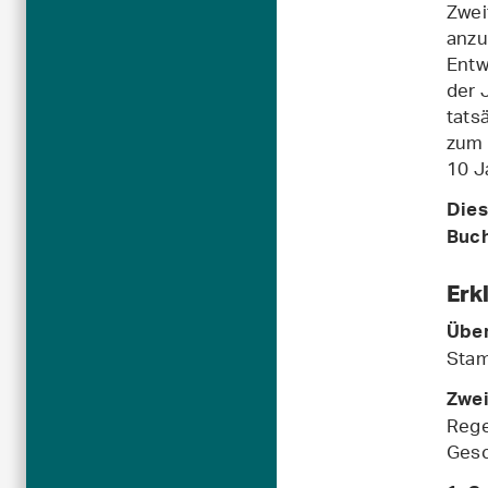
Zwei
anzu
Entw
der 
tats
zum 
10 J
Dies
Buch
Erk
Über
Stam
Zwei
Rege
Gesc